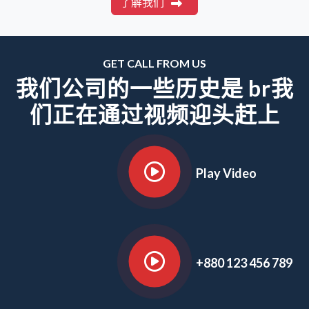
了解我们
GET CALL FROM US
我们公司的一些历史是 br我
们正在通过视频迎头赶上
Play Video
+880 123 456 789