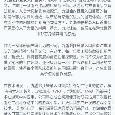
念，注重每一款游戏作品的质量与细节。从游戏的故事背景到玩
法机制，从美术风格到音效配乐，
九游会j9登录入口首页
的每一
项设计都力求做到极致，以带给玩家最沉浸式的游戏体验。尤其
在游戏中的剧情构建和角色塑造方面，
九游会j9登录入口首页
公
司更是投入了大量的时间与精力，力求让每一位玩家在游戏世界
中都有身临其境的感觉。
作为一家年轻而充满活力的公司，
九游会j9登录入口首页
注重团
队的创新精神与协作文化。在这里，每一位员工都鼓励提出新思
路、新想法，保持着高度的创造性和探索性。公司不仅为员工提
供了宽松的工作环境，还积极营造一种自由表达和共享创意的文
化氛围，使得每个团队成员都能在不断碰撞与合作中，产生出最
具价值的创作灵感。
在技术研发上，
九游会j9登录入口首页
始终站在行业的前沿，积
极探索人工智能、虚拟现实（VR）、增强现实（AR）等新兴技
术在游戏中的应用。公司早在成立初期便开始研发适用于次世代
游戏主机与移动平台的游戏引擎，并凭借其独立开发的游戏引擎
技术，成功推出了一系列深受玩家喜爱的精品游戏。
九游会j9登
录入口首页
的研发团队注重技术的创新与优化，使得公司的游戏