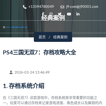
+13594780049
j9·com@j90001.com
经典案例
首页
经典案例
PS4三国无双7：存档攻略大全
2026-03-24 13:46:49
1. 存档系统介绍
在《三国无双7》这款游戏中，存档系统是非常重要的功能之
一。玩家可以通过存档来记录游戏进度、角色成长以及解锁的内