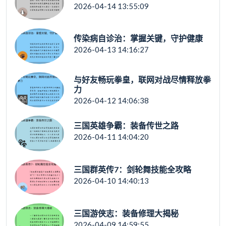
2026-04-14 13:55:09
传染病自诊治：掌握关键，守护健康
2026-04-13 14:16:27
与好友畅玩拳皇，联网对战尽情释放拳
力
2026-04-12 14:06:38
三国英雄争霸：装备传世之路
2026-04-11 14:04:20
三国群英传7：剑轮舞技能全攻略
2026-04-10 14:40:13
三国游侠志：装备修理大揭秘
2026-04-09 14:59:55