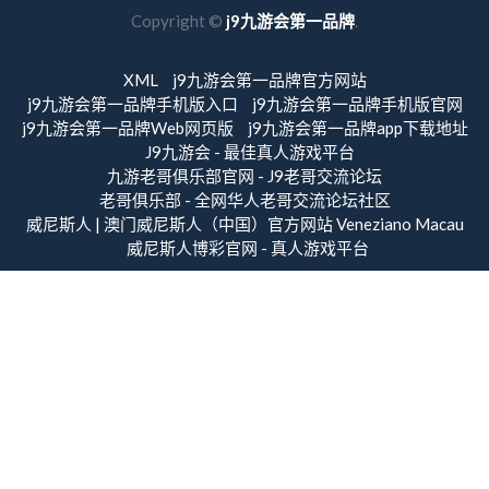
Copyright ©
j9九游会第一品牌
.
XML
j9九游会第一品牌官方网站
j9九游会第一品牌手机版入口
j9九游会第一品牌手机版官网
j9九游会第一品牌Web网页版
j9九游会第一品牌app下载地址
J9九游会 - 最佳真人游戏平台
九游老哥俱乐部官网 - J9老哥交流论坛
老哥俱乐部 - 全网华人老哥交流论坛社区
威尼斯人 | 澳门威尼斯人（中国）官方网站 Veneziano Macau
威尼斯人博彩官网 - 真人游戏平台