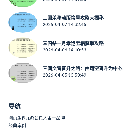
三国杀移动版换号攻略大揭秘
2026-04-07 14:32:45
三国杀一月幸运宝箱获取攻略
2026-04-06 14:10:53
三国文官晋升之路：由司空晋升为中心
2026-04-05 13:53:49
导航
网页版j9九游会真人第一品牌
经典案例