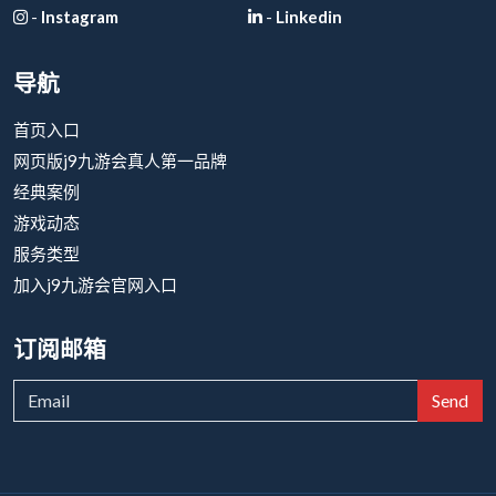
-
Instagram
-
Linkedin
导航
首页入口
网页版j9九游会真人第一品牌
经典案例
游戏动态
服务类型
加入j9九游会官网入口
订阅邮箱
Send