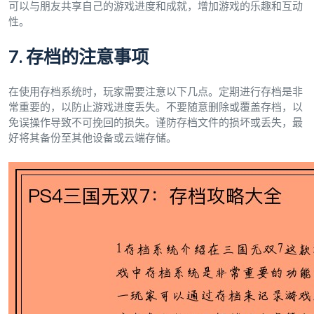
可以与朋友共享自己的游戏进度和成就，增加游戏的乐趣和互动
性。
7. 存档的注意事项
在使用存档系统时，玩家需要注意以下几点。定期进行存档是非
常重要的，以防止游戏进度丢失。不要随意删除或覆盖存档，以
免误操作导致不可挽回的损失。谨防存档文件的损坏或丢失，最
好将其备份至其他设备或云端存储。